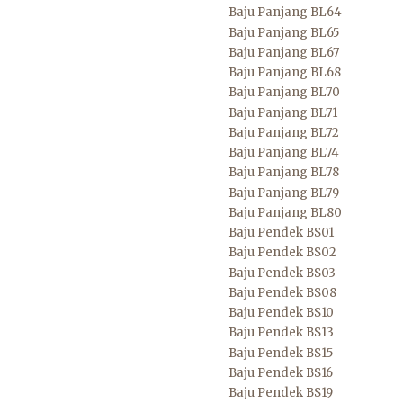
Baju Panjang BL64
Baju Panjang BL65
Baju Panjang BL67
Baju Panjang BL68
Baju Panjang BL70
Baju Panjang BL71
Baju Panjang BL72
Baju Panjang BL74
Baju Panjang BL78
Baju Panjang BL79
Baju Panjang BL80
Baju Pendek BS01
Baju Pendek BS02
Baju Pendek BS03
Baju Pendek BS08
Baju Pendek BS10
Baju Pendek BS13
Baju Pendek BS15
Baju Pendek BS16
Baju Pendek BS19