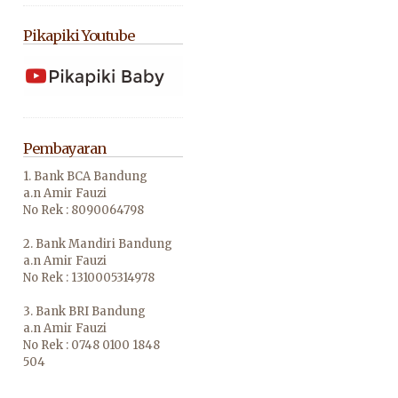
Pikapiki Youtube
Pembayaran
1. Bank BCA Bandung
a.n Amir Fauzi
No Rek : 8090064798
2. Bank Mandiri Bandung
a.n Amir Fauzi
No Rek : 1310005314978
3. Bank BRI Bandung
a.n Amir Fauzi
No Rek : 0748 0100 1848
504