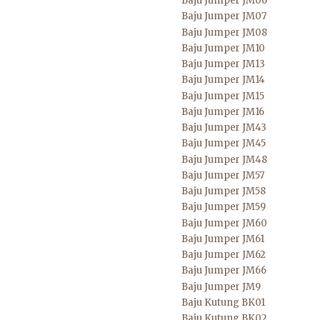
Baju Jumper JM06
Baju Jumper JM07
Baju Jumper JM08
Baju Jumper JM10
Baju Jumper JM13
Baju Jumper JM14
Baju Jumper JM15
Baju Jumper JM16
Baju Jumper JM43
Baju Jumper JM45
Baju Jumper JM48
Baju Jumper JM57
Baju Jumper JM58
Baju Jumper JM59
Baju Jumper JM60
Baju Jumper JM61
Baju Jumper JM62
Baju Jumper JM66
Baju Jumper JM9
Baju Kutung BK01
Baju Kutung BK02