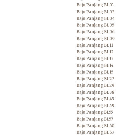
Baju Panjang BL01
Baju Panjang BL02
Baju Panjang BL04
Baju Panjang BL05
Baju Panjang BL06
Baju Panjang BL09
Baju Panjang BL11
Baju Panjang BL12
Baju Panjang BL13
Baju Panjang BL14
Baju Panjang BL15
Baju Panjang BL27
Baju Panjang BL29
Baju Panjang BL38
Baju Panjang BL45
Baju Panjang BL49
Baju Panjang BL55
Baju Panjang BL57
Baju Panjang BL60
Baju Panjang BL63