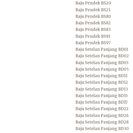
Baju Pendek BS20
Baju Pendek BS21
Baju Pendek BS80
Baju Pendek BS82
Baju Pendek BS83
Baju Pendek BS93
Baju Pendek BS97
Baju Setelan Panjang BD01
Baju Setelan Panjang BD02
Baju Setelan Panjang BD03
Baju Setelan Panjang BD05
Baju Setelan Panjang BD11
Baju Setelan Panjang BD12
Baju Setelan Panjang BD13
Baju Setelan Panjang BD15
Baju Setelan Panjang BD17
Baju Setelan Panjang BD22
Baju Setelan Panjang BD26
Baju Setelan Panjang BD28
Baju Setelan Panjang BD30