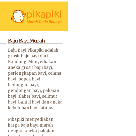
Baju Bayi Murah
Baju Bayi Pikapiki adalah
grosir baju bayi dari
Bandung. Menyediakan
aneka grosir baju bayi,
perlengkapan bayi, celana
bayi, popok bayi,
bedongan bayi,
gendongan bayi, pakaian
bayi, slaber bayi, selimut
bayi, bantal bayi dan aneka
kebutuhan bayi lainnya.
Pikapiki menyediakan
harga baju bayi murah
dengan aneka pakaian