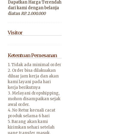
Dapatkan Harga Terendah
dari kami dengan belanja
diatas
RP. 2.000.000
Visitor
Ketentuan Pemesanan
1. Tidak ada minimal order
2. Order bisa dilakuakan
diluar jam kerja dan akan
kami layani pada hari
kerja berikutnya
3. Melayani dropshipping,
mohon disampaikan sejak
awal order.
4. No Retur kecuali cacat
produk selama 6 hari
5. Barang akan kami
kirimkan sehari setelah
uang transfer masuk.