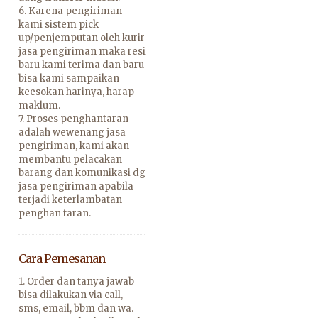
6. Karena pengiriman
kami sistem pick
up/penjemputan oleh kurir
jasa pengiriman maka resi
baru kami terima dan baru
bisa kami sampaikan
keesokan harinya, harap
maklum.
7. Proses penghantaran
adalah wewenang jasa
pengiriman, kami akan
membantu pelacakan
barang dan komunikasi dg
jasa pengiriman apabila
terjadi keterlambatan
penghan taran.
Cara Pemesanan
1. Order dan tanya jawab
bisa dilakukan via call,
sms, email, bbm dan wa.