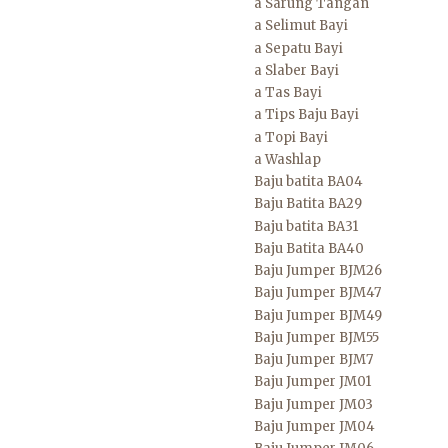
a Sarung Tangan
a Selimut Bayi
a Sepatu Bayi
a Slaber Bayi
a Tas Bayi
a Tips Baju Bayi
a Topi Bayi
a Washlap
Baju batita BA04
Baju Batita BA29
Baju batita BA31
Baju Batita BA40
Baju Jumper BJM26
Baju Jumper BJM47
Baju Jumper BJM49
Baju Jumper BJM55
Baju Jumper BJM7
Baju Jumper JM01
Baju Jumper JM03
Baju Jumper JM04