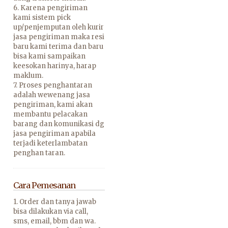
6. Karena pengiriman
kami sistem pick
up/penjemputan oleh kurir
jasa pengiriman maka resi
baru kami terima dan baru
bisa kami sampaikan
keesokan harinya, harap
maklum.
7. Proses penghantaran
adalah wewenang jasa
pengiriman, kami akan
membantu pelacakan
barang dan komunikasi dg
jasa pengiriman apabila
terjadi keterlambatan
penghan taran.
Cara Pemesanan
1. Order dan tanya jawab
bisa dilakukan via call,
sms, email, bbm dan wa.