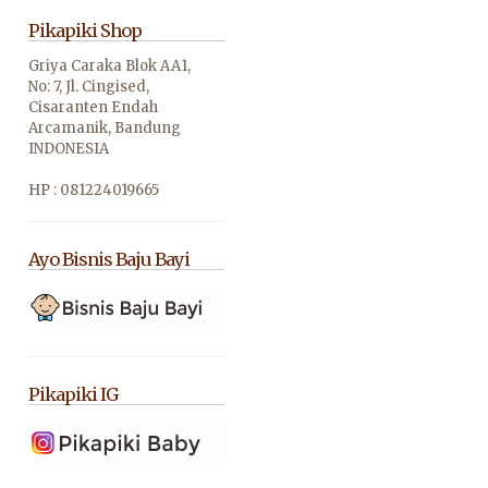
Pikapiki Shop
Griya Caraka Blok AA1,
No: 7,
Jl. Cingised,
Cisaranten Endah
Arcamanik, Bandung
INDONESIA
HP : 081224019665
Ayo Bisnis Baju Bayi
Pikapiki IG