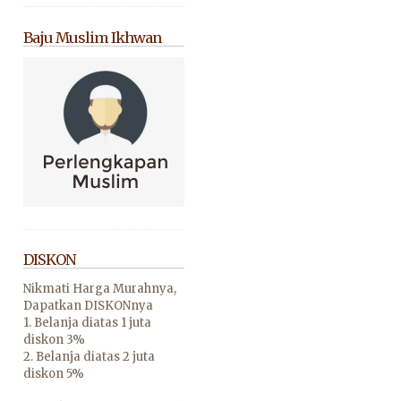
Baju Muslim Ikhwan
DISKON
Nikmati Harga Murahnya,
Dapatkan DISKONnya
1. Belanja diatas 1 juta
diskon 3%
2. Belanja diatas 2 juta
diskon 5%