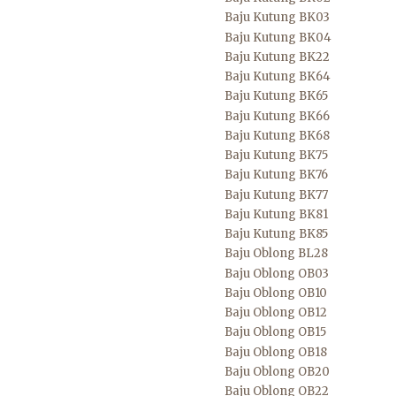
Baju Kutung BK03
Baju Kutung BK04
Baju Kutung BK22
Baju Kutung BK64
Baju Kutung BK65
Baju Kutung BK66
Baju Kutung BK68
Baju Kutung BK75
Baju Kutung BK76
Baju Kutung BK77
Baju Kutung BK81
Baju Kutung BK85
Baju Oblong BL28
Baju Oblong OB03
Baju Oblong OB10
Baju Oblong OB12
Baju Oblong OB15
Baju Oblong OB18
Baju Oblong OB20
Baju Oblong OB22