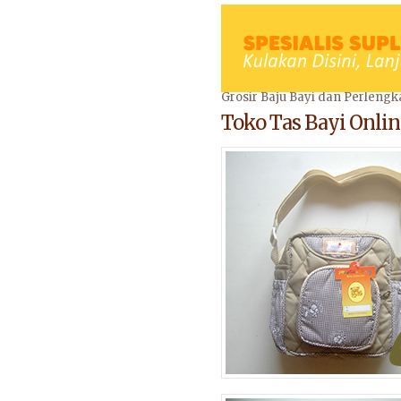
Grosir Baju Bayi dan Perleng
Toko Tas Bayi Onli