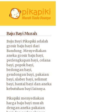
Baju Bayi Murah
Baju Bayi Pikapiki adalah
grosir baju bayi dari
Bandung. Menyediakan
aneka grosir baju bayi,
perlengkapan bayi, celana
bayi, popok bayi,
bedongan bayi,
gendongan bayi, pakaian
bayi, slaber bayi, selimut
bayi, bantal bayi dan aneka
kebutuhan bayi lainnya.
Pikapiki menyediakan
harga baju bayi murah
dengan aneka pakaian