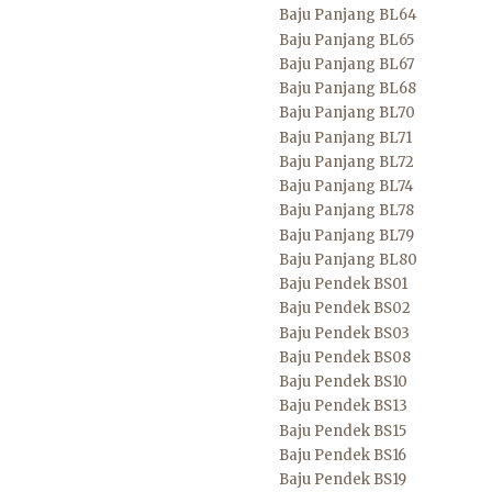
Baju Panjang BL64
Baju Panjang BL65
Baju Panjang BL67
Baju Panjang BL68
Baju Panjang BL70
Baju Panjang BL71
Baju Panjang BL72
Baju Panjang BL74
Baju Panjang BL78
Baju Panjang BL79
Baju Panjang BL80
Baju Pendek BS01
Baju Pendek BS02
Baju Pendek BS03
Baju Pendek BS08
Baju Pendek BS10
Baju Pendek BS13
Baju Pendek BS15
Baju Pendek BS16
Baju Pendek BS19