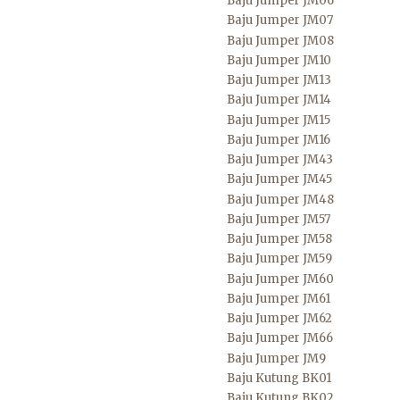
Baju Jumper JM06
Baju Jumper JM07
Baju Jumper JM08
Baju Jumper JM10
Baju Jumper JM13
Baju Jumper JM14
Baju Jumper JM15
Baju Jumper JM16
Baju Jumper JM43
Baju Jumper JM45
Baju Jumper JM48
Baju Jumper JM57
Baju Jumper JM58
Baju Jumper JM59
Baju Jumper JM60
Baju Jumper JM61
Baju Jumper JM62
Baju Jumper JM66
Baju Jumper JM9
Baju Kutung BK01
Baju Kutung BK02