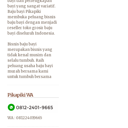
bayi dan perlengkapan
bayi yang sangat variatif.
Baju bayi Pikapiki
membuka peluang bisnis
baju bayi dengan menjadi
reseller toko grosir baju
bayi diseluruh Indonesia.
Bisnis baju bayi
merupakan bisnis yang
tidak kenal musim dan
selalu tumbuh. Raih
peluang usaha baju bayi
murah bersama kami
untuk tumbuh bersama
Pikapiki WA
WA : 081224019665