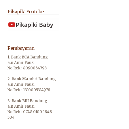
Pikapiki Youtube
Pembayaran
1. Bank BCA Bandung
a.n Amir Fauzi
No Rek : 8090064798
2. Bank Mandiri Bandung
a.n Amir Fauzi
No Rek : 1310005314978
3. Bank BRI Bandung
a.n Amir Fauzi
No Rek : 0748 0100 1848
504