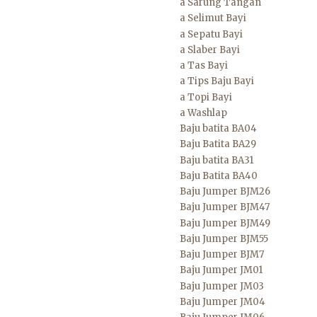
a Sarung Tangan
a Selimut Bayi
a Sepatu Bayi
a Slaber Bayi
a Tas Bayi
a Tips Baju Bayi
a Topi Bayi
a Washlap
Baju batita BA04
Baju Batita BA29
Baju batita BA31
Baju Batita BA40
Baju Jumper BJM26
Baju Jumper BJM47
Baju Jumper BJM49
Baju Jumper BJM55
Baju Jumper BJM7
Baju Jumper JM01
Baju Jumper JM03
Baju Jumper JM04