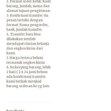
2. Format order ketik: Kode
barang, jumlah, nama dan
alamat tujuan pengiriman.
3. Konfirmasi transfer via
pesan tertulis dengan
format: Nama pengorder,
bank, jumlah transfer.
4. Transfer baru bisa
dilakukan setelah
mendapat rincian belanja
dan ongkos kirim dari
kami.
5. Harga tertera belum
termasuk ongkos kirim
6. No keeping barang, lebih
2 hari ( 2 x 24 jam) belum
ada konfirmasi transfer
kami berhak menjual
barang orderan ke yg lain.