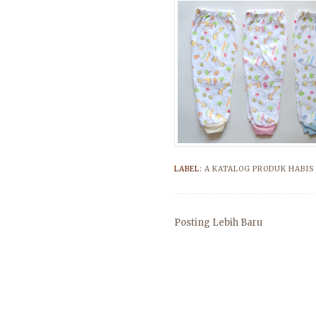
LABEL:
A KATALOG PRODUK HABIS
Posting Lebih Baru