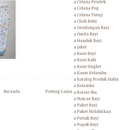
a Celana Pendek
a Celana Pop
a Celana Tutup
a Clodi Baby
a Gendongan Bayi
a Gurita Bayi
a Handuk Bayi
a Jaket
a Kaos Bayi
a Kaos Kaki
a Kaos Singlet
a Kasur Kelambu
a Katalog Produk Habis
a Kelambu
Beranda
Posting Lama
a Korset Ibu
a Matras Bayi
a Paket Bayi
a Paket Melahirkan
a Perlak Bayi
a Popok Bayi