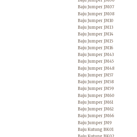
Baju Jumper JM06
Baju Jumper JM07
Baju Jumper JM08
Baju Jumper JM10
Baju Jumper JM13
Baju Jumper JM14
Baju Jumper JM15
Baju Jumper JM16
Baju Jumper JM43
Baju Jumper JM45
Baju Jumper JM48
Baju Jumper JM57
Baju Jumper JM58
Baju Jumper JM59
Baju Jumper JM60
Baju Jumper JM61
Baju Jumper JM62
Baju Jumper JM66
Baju Jumper JM9
Baju Kutung BK01
Baju Kutung BK02