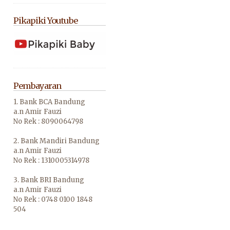
Pikapiki Youtube
Pembayaran
1. Bank BCA Bandung
a.n Amir Fauzi
No Rek : 8090064798
2. Bank Mandiri Bandung
a.n Amir Fauzi
No Rek : 1310005314978
3. Bank BRI Bandung
a.n Amir Fauzi
No Rek : 0748 0100 1848
504