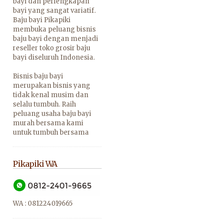
bayi dan perlengkapan
bayi yang sangat variatif.
Baju bayi Pikapiki
membuka peluang bisnis
baju bayi dengan menjadi
reseller toko grosir baju
bayi diseluruh Indonesia.
Bisnis baju bayi
merupakan bisnis yang
tidak kenal musim dan
selalu tumbuh. Raih
peluang usaha baju bayi
murah bersama kami
untuk tumbuh bersama
Pikapiki WA
WA : 081224019665