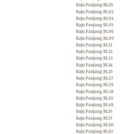
Baju Panjang BL01
Baju Panjang BL02
Baju Panjang BL04
Baju Panjang BL05
Baju Panjang BL06
Baju Panjang BL09
Baju Panjang BL11
Baju Panjang BL12
Baju Panjang BL13
Baju Panjang BL14
Baju Panjang BL15
Baju Panjang BL27
Baju Panjang BL29
Baju Panjang BL38
Baju Panjang BL45
Baju Panjang BL49
Baju Panjang BL55
Baju Panjang BL57
Baju Panjang BL60
Baju Panjang BL63