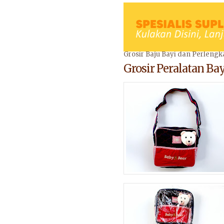
Grosir Baju Bayi dan Perleng
Grosir Peralatan Ba