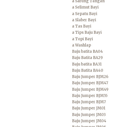
a Sarung Tangan
a Selimut Bayi
a Sepatu Bayi
a Slaber Bayi
a Tas Bayi
a Tips Baju Bayi
a Topi Bayi
a Washlap
Baju batita BA04
Baju Batita BA29
Baju batita BA31
Baju Batita BA40
Baju Jumper BJM26
Baju Jumper BJM47
Baju Jumper BJM49
Baju Jumper BJM55
Baju Jumper BJM7
Baju Jumper JM01
Baju Jumper JM03
Baju Jumper JM04