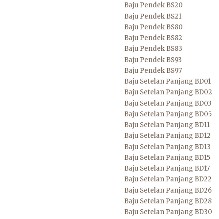
Baju Pendek BS20
Baju Pendek BS21
Baju Pendek BS80
Baju Pendek BS82
Baju Pendek BS83
Baju Pendek BS93
Baju Pendek BS97
Baju Setelan Panjang BD01
Baju Setelan Panjang BD02
Baju Setelan Panjang BD03
Baju Setelan Panjang BD05
Baju Setelan Panjang BD11
Baju Setelan Panjang BD12
Baju Setelan Panjang BD13
Baju Setelan Panjang BD15
Baju Setelan Panjang BD17
Baju Setelan Panjang BD22
Baju Setelan Panjang BD26
Baju Setelan Panjang BD28
Baju Setelan Panjang BD30