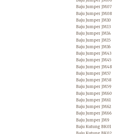
Baju Jumper JM06
Baju Jumper JM07
Baju Jumper JM08
Baju Jumper JM10
Baju Jumper JM13
Baju Jumper JM14
Baju Jumper JM15
Baju Jumper JM16
Baju Jumper JM43
Baju Jumper JM45
Baju Jumper JM48
Baju Jumper JM57
Baju Jumper JM58
Baju Jumper JM59
Baju Jumper JM60
Baju Jumper JM61
Baju Jumper JM62
Baju Jumper JM66
Baju Jumper JM9
Baju Kutung BK01
Baju Kutung BK02