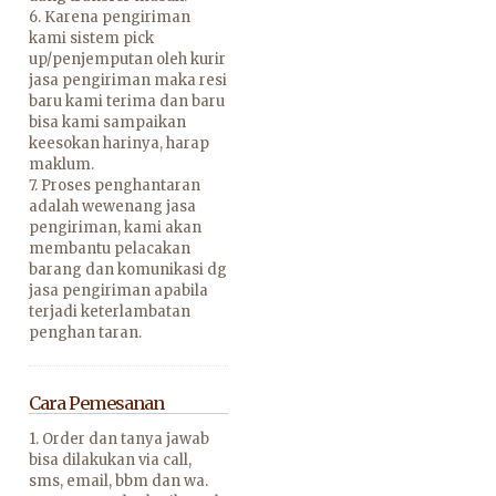
6. Karena pengiriman
kami sistem pick
up/penjemputan oleh kurir
jasa pengiriman maka resi
baru kami terima dan baru
bisa kami sampaikan
keesokan harinya, harap
maklum.
7. Proses penghantaran
adalah wewenang jasa
pengiriman, kami akan
membantu pelacakan
barang dan komunikasi dg
jasa pengiriman apabila
terjadi keterlambatan
penghan taran.
Cara Pemesanan
1. Order dan tanya jawab
bisa dilakukan via call,
sms, email, bbm dan wa.