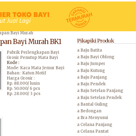
kapan Bayi Murah
apan Bayi Murah BK1
Pikapiki Produk
a Baju Batita
Pabrik Perlengkapan Bayi
a Baju Bayi Oblong
Grosir Penutup Mata Bayi
Kode :
a Baju Jumper
Mode: Kaca Mata Jemur Bayi
a Baju Kutung
Bahan : Katun Motif
a Baju Panjang
Harga Grosir :
Rp. 88.000/ lusin
a Baju Pendek
Rp. 50.000/ 6 pcs
a Baju Setelan Panjang
Rp. 28.000/ 3 pcs
a Baju Setelan Pendek
a Bantal Guling
a Bedongan
a Bra Menyusui
a Celana Panjang
a Celana Pantat