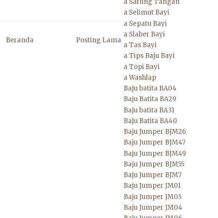
a Sarung Tangan
a Selimut Bayi
a Sepatu Bayi
a Slaber Bayi
Beranda
Posting Lama
a Tas Bayi
a Tips Baju Bayi
a Topi Bayi
a Washlap
Baju batita BA04
Baju Batita BA29
Baju batita BA31
Baju Batita BA40
Baju Jumper BJM26
Baju Jumper BJM47
Baju Jumper BJM49
Baju Jumper BJM55
Baju Jumper BJM7
Baju Jumper JM01
Baju Jumper JM03
Baju Jumper JM04