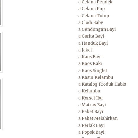
a Celana Pendek
a Celana Pop
a Celana Tutup
a Clodi Baby
a Gendongan Bayi
a Gurita Bayi
a Handuk Bayi
a Jaket
a Kaos Bayi
a Kaos Kaki
a Kaos Singlet
a Kasur Kelambu
a Katalog Produk Habis
a Kelambu
a Korset Ibu
a Matras Bayi
a Paket Bayi
a Paket Melahirkan
a Perlak Bayi
a Popok Bayi