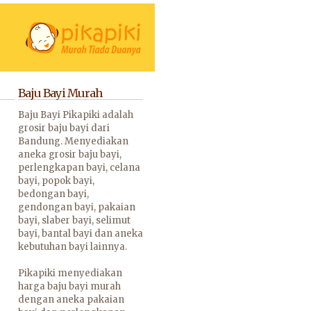
Baju Bayi Murah
Baju Bayi Pikapiki adalah
grosir baju bayi dari
Bandung. Menyediakan
aneka grosir baju bayi,
perlengkapan bayi, celana
bayi, popok bayi,
bedongan bayi,
gendongan bayi, pakaian
bayi, slaber bayi, selimut
bayi, bantal bayi dan aneka
kebutuhan bayi lainnya.
Pikapiki menyediakan
harga baju bayi murah
dengan aneka pakaian