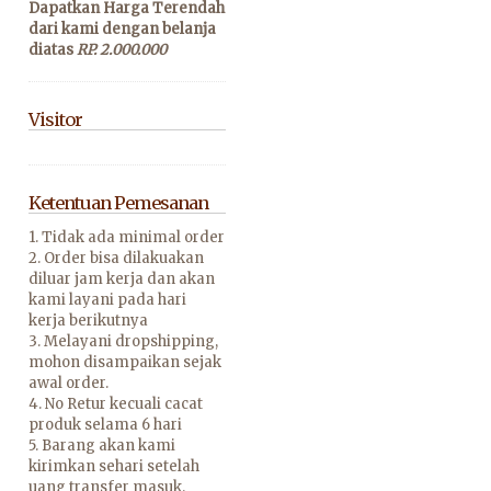
Dapatkan Harga Terendah
dari kami dengan belanja
diatas
RP. 2.000.000
Visitor
Ketentuan Pemesanan
1. Tidak ada minimal order
2. Order bisa dilakuakan
diluar jam kerja dan akan
kami layani pada hari
kerja berikutnya
3. Melayani dropshipping,
mohon disampaikan sejak
awal order.
4. No Retur kecuali cacat
produk selama 6 hari
5. Barang akan kami
kirimkan sehari setelah
uang transfer masuk.