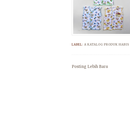
LABEL:
A KATALOG PRODUK HABIS
Posting Lebih Baru