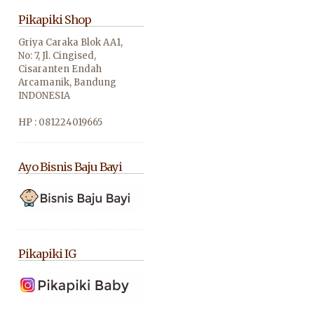
Pikapiki Shop
Griya Caraka Blok AA1,
No: 7,
Jl. Cingised,
Cisaranten Endah
Arcamanik, Bandung
INDONESIA
HP : 081224019665
Ayo Bisnis Baju Bayi
Pikapiki IG