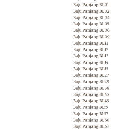
Baju Panjang BL01
Baju Panjang BL02
Baju Panjang BL04
Baju Panjang BL05
Baju Panjang BL06
Baju Panjang BL09
Baju Panjang BL11
Baju Panjang BL12
Baju Panjang BL13
Baju Panjang BL14
Baju Panjang BL15
Baju Panjang BL27
Baju Panjang BL29
Baju Panjang BL38
Baju Panjang BL45
Baju Panjang BL49
Baju Panjang BL55
Baju Panjang BL57
Baju Panjang BL60
Baju Panjang BL63