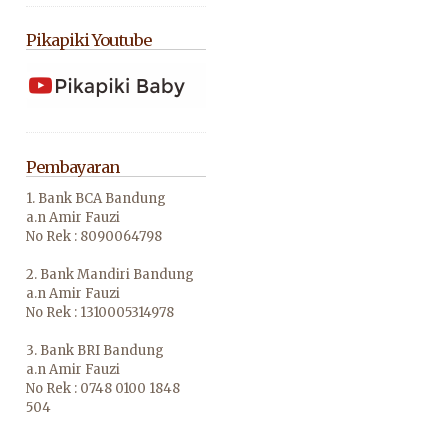
Pikapiki Youtube
Pembayaran
1. Bank BCA Bandung
a.n Amir Fauzi
No Rek : 8090064798
2. Bank Mandiri Bandung
a.n Amir Fauzi
No Rek : 1310005314978
3. Bank BRI Bandung
a.n Amir Fauzi
No Rek : 0748 0100 1848
504