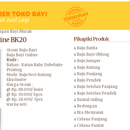
kapan Bayi Murah
line BK20
Pikapiki Produk
a Baju Batita
Grosir Baju Bayi
a Baju Bayi Oblong
Baju Bayi Online
Kode :
a Baju Jumper
Bahan : Katun Baby Dobelnite
a Baju Kutung
Printing
a Baju Panjang
Mode: Baju Neci Kutung
Eksclusive
a Baju Pendek
Harga Grosir :
a Baju Setelan Panjang
@ Rp. 88.000/ lusin
a Baju Setelan Pendek
@ Rp. 50.000/ 6pcs
@ Rp. 28.000/ 3pcs
a Bantal Guling
warna seri
a Bedongan
a Bra Menyusui
a Celana Panjang
a Celana Pantat