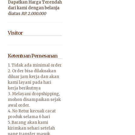
Dapatkan Harga Terendah
dari kami dengan belanja
diatas
RP. 2.000.000
Visitor
Ketentuan Pemesanan
1. Tidak ada minimal order
2. Order bisa dilakuakan
diluar jam kerja dan akan
kami layani pada hari
kerja berikutnya
3. Melayani dropshipping,
mohon disampaikan sejak
awal order.
4. No Retur kecuali cacat
produk selama 6 hari
5. Barang akan kami
kirimkan sehari setelah
uang transfer masuk.