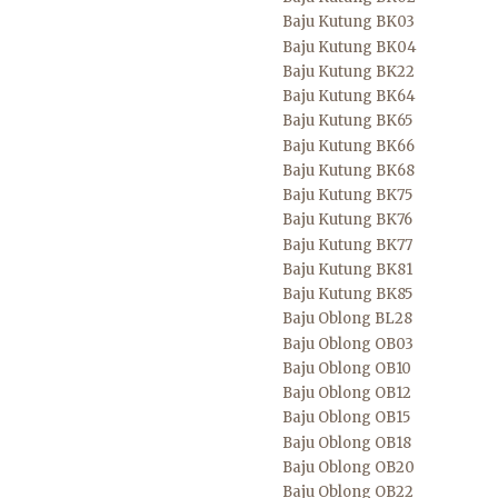
Baju Kutung BK03
Baju Kutung BK04
Baju Kutung BK22
Baju Kutung BK64
Baju Kutung BK65
Baju Kutung BK66
Baju Kutung BK68
Baju Kutung BK75
Baju Kutung BK76
Baju Kutung BK77
Baju Kutung BK81
Baju Kutung BK85
Baju Oblong BL28
Baju Oblong OB03
Baju Oblong OB10
Baju Oblong OB12
Baju Oblong OB15
Baju Oblong OB18
Baju Oblong OB20
Baju Oblong OB22