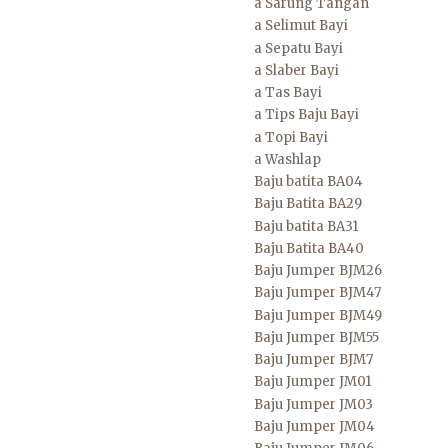
a Sarung Tangan
a Selimut Bayi
a Sepatu Bayi
a Slaber Bayi
a Tas Bayi
a Tips Baju Bayi
a Topi Bayi
a Washlap
Baju batita BA04
Baju Batita BA29
Baju batita BA31
Baju Batita BA40
Baju Jumper BJM26
Baju Jumper BJM47
Baju Jumper BJM49
Baju Jumper BJM55
Baju Jumper BJM7
Baju Jumper JM01
Baju Jumper JM03
Baju Jumper JM04