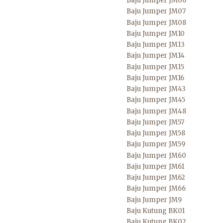
Baju Jumper JM06
Baju Jumper JM07
Baju Jumper JM08
Baju Jumper JM10
Baju Jumper JM13
Baju Jumper JM14
Baju Jumper JM15
Baju Jumper JM16
Baju Jumper JM43
Baju Jumper JM45
Baju Jumper JM48
Baju Jumper JM57
Baju Jumper JM58
Baju Jumper JM59
Baju Jumper JM60
Baju Jumper JM61
Baju Jumper JM62
Baju Jumper JM66
Baju Jumper JM9
Baju Kutung BK01
Baju Kutung BK02