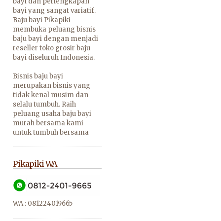
bayi dan perlengkapan
bayi yang sangat variatif.
Baju bayi Pikapiki
membuka peluang bisnis
baju bayi dengan menjadi
reseller toko grosir baju
bayi diseluruh Indonesia.
Bisnis baju bayi
merupakan bisnis yang
tidak kenal musim dan
selalu tumbuh. Raih
peluang usaha baju bayi
murah bersama kami
untuk tumbuh bersama
Pikapiki WA
WA : 081224019665