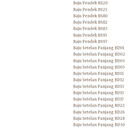
Baju Pendek BS20
Baju Pendek BS21
Baju Pendek BS80
Baju Pendek BS82
Baju Pendek BS83
Baju Pendek BS93
Baju Pendek BS97
Baju Setelan Panjang BD01
Baju Setelan Panjang BD02
Baju Setelan Panjang BD03
Baju Setelan Panjang BD05
Baju Setelan Panjang BD11
Baju Setelan Panjang BD12
Baju Setelan Panjang BD13
Baju Setelan Panjang BD15
Baju Setelan Panjang BD17
Baju Setelan Panjang BD22
Baju Setelan Panjang BD26
Baju Setelan Panjang BD28
Baju Setelan Panjang BD30