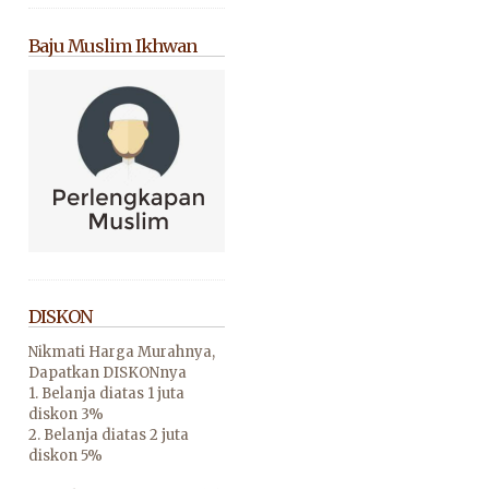
Baju Muslim Ikhwan
DISKON
Nikmati Harga Murahnya,
Dapatkan DISKONnya
1. Belanja diatas 1 juta
diskon 3%
2. Belanja diatas 2 juta
diskon 5%