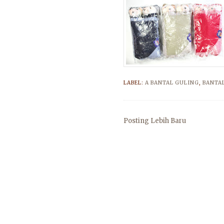
LABEL:
A BANTAL GULING
,
BANTA
Posting Lebih Baru