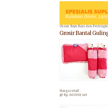
Grosir Baju Bayi dan Perleng
Grosir Bantal Gulin
Harga retail :
@ Rp. 60.000/ set