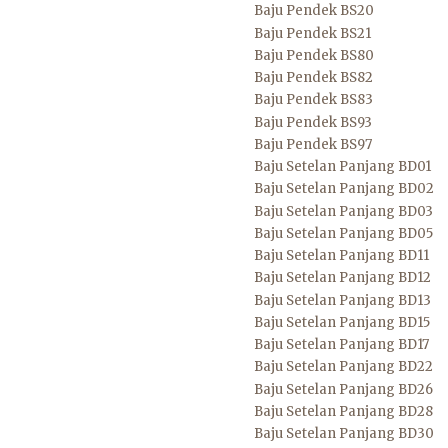
Baju Pendek BS20
Baju Pendek BS21
Baju Pendek BS80
Baju Pendek BS82
Baju Pendek BS83
Baju Pendek BS93
Baju Pendek BS97
Baju Setelan Panjang BD01
Baju Setelan Panjang BD02
Baju Setelan Panjang BD03
Baju Setelan Panjang BD05
Baju Setelan Panjang BD11
Baju Setelan Panjang BD12
Baju Setelan Panjang BD13
Baju Setelan Panjang BD15
Baju Setelan Panjang BD17
Baju Setelan Panjang BD22
Baju Setelan Panjang BD26
Baju Setelan Panjang BD28
Baju Setelan Panjang BD30