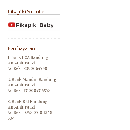
Pikapiki Youtube
Pembayaran
1. Bank BCA Bandung
a.n Amir Fauzi
No Rek : 8090064798
2. Bank Mandiri Bandung
a.n Amir Fauzi
No Rek : 1310005314978
3. Bank BRI Bandung
a.n Amir Fauzi
No Rek : 0748 0100 1848
504