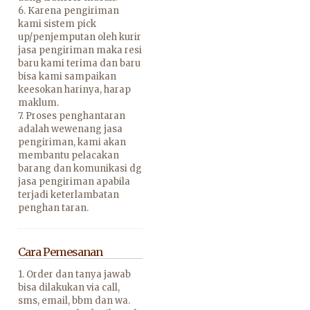
6. Karena pengiriman
kami sistem pick
up/penjemputan oleh kurir
jasa pengiriman maka resi
baru kami terima dan baru
bisa kami sampaikan
keesokan harinya, harap
maklum.
7. Proses penghantaran
adalah wewenang jasa
pengiriman, kami akan
membantu pelacakan
barang dan komunikasi dg
jasa pengiriman apabila
terjadi keterlambatan
penghan taran.
Cara Pemesanan
1. Order dan tanya jawab
bisa dilakukan via call,
sms, email, bbm dan wa.