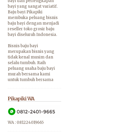
bayi dan perlengkapan
bayi yang sangat variatif.
Baju bayi Pikapiki
membuka peluang bisnis
baju bayi dengan menjadi
reseller toko grosir baju
bayi diseluruh Indonesia.
Bisnis baju bayi
merupakan bisnis yang
tidak kenal musim dan
selalu tumbuh. Raih
peluang usaha baju bayi
murah bersama kami
untuk tumbuh bersama
Pikapiki WA
WA : 081224019665