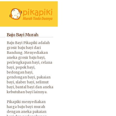
Baju Bayi Murah
Baju Bayi Pikapiki adalah
grosir baju bayi dari
Bandung. Menyediakan
aneka grosir baju bayi,
perlengkapan bayi, celana
bayi, popok bayi,
bedongan bayi,
gendongan bayi, pakaian
bayi, slaber bayi, selimut
bayi, bantal bayi dan aneka
kebutuhan bayi lainnya.
Pikapiki menyediakan
harga baju bayi murah
dengan aneka pakaian