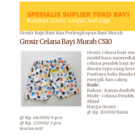
Grosir Baju Bayi dan Perlengkapan Bayi Murah
Grosir Celana Bayi Murah CS10
Grosir celana bayi m
model baru menyedia
celana pendek bayi d
desain typo yang kere
Pastinya baby Bunda t
energik dan cakep.
Kode :
Bahan : Katun doubeln
Mode : Celana Pendek
Abjad
Harga Grosir :
@ Rp. 83.000/ lusin
@ Rp. 48.000/ 6 pcs
@ Rp. 27.000/ 3 pcs
warna seri