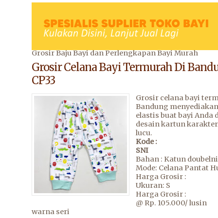
Grosir Baju Bayi dan Perlengkapan Bayi Murah
Grosir Celana Bayi Termurah Di Band
CP33
Grosir celana bayi ter
Bandung menyediakan
elastis buat bayi Anda
desain kartun karakte
lucu.
Kode :
SNI
Bahan : Katun doubelni
Mode: Celana Pantat H
Harga Grosir :
Ukuran: S
Harga Grosir :
@ Rp. 105.000/ lusin
warna seri