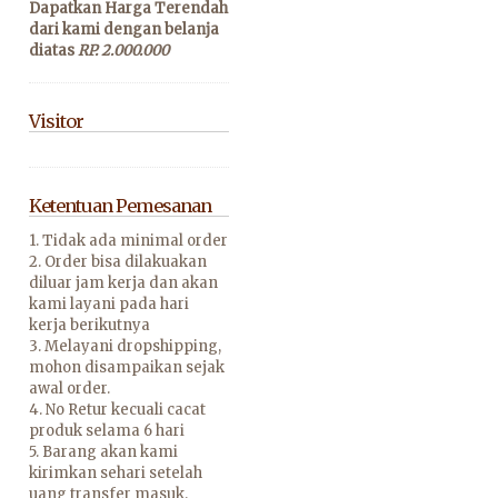
Dapatkan Harga Terendah
dari kami dengan belanja
diatas
RP. 2.000.000
Visitor
Ketentuan Pemesanan
1. Tidak ada minimal order
2. Order bisa dilakuakan
diluar jam kerja dan akan
kami layani pada hari
kerja berikutnya
3. Melayani dropshipping,
mohon disampaikan sejak
awal order.
4. No Retur kecuali cacat
produk selama 6 hari
5. Barang akan kami
kirimkan sehari setelah
uang transfer masuk.