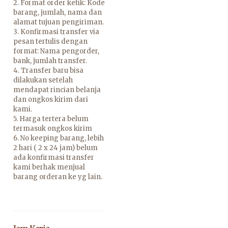
2. Format order ketik: Kode
barang, jumlah, nama dan
alamat tujuan pengiriman.
3. Konfirmasi transfer via
pesan tertulis dengan
format: Nama pengorder,
bank, jumlah transfer.
4. Transfer baru bisa
dilakukan setelah
mendapat rincian belanja
dan ongkos kirim dari
kami.
5. Harga tertera belum
termasuk ongkos kirim
6. No keeping barang, lebih
2 hari ( 2 x 24 jam) belum
ada konfirmasi transfer
kami berhak menjual
barang orderan ke yg lain.