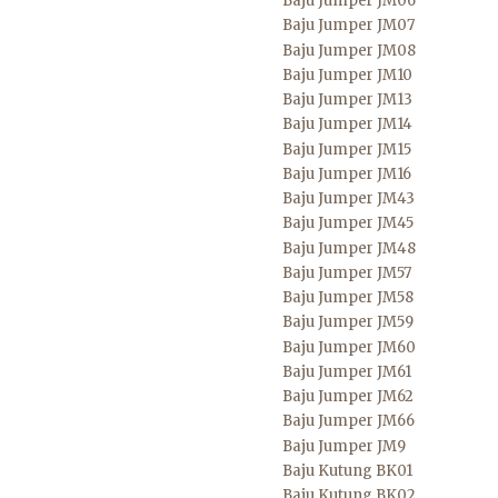
Baju Jumper JM06
Baju Jumper JM07
Baju Jumper JM08
Baju Jumper JM10
Baju Jumper JM13
Baju Jumper JM14
Baju Jumper JM15
Baju Jumper JM16
Baju Jumper JM43
Baju Jumper JM45
Baju Jumper JM48
Baju Jumper JM57
Baju Jumper JM58
Baju Jumper JM59
Baju Jumper JM60
Baju Jumper JM61
Baju Jumper JM62
Baju Jumper JM66
Baju Jumper JM9
Baju Kutung BK01
Baju Kutung BK02