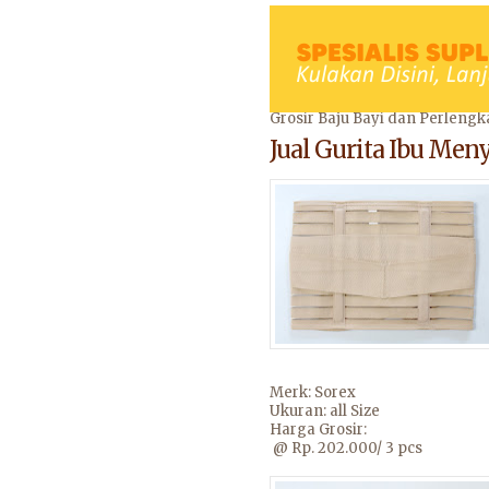
Grosir Baju Bayi dan Perleng
Jual Gurita Ibu Me
Merk: Sorex
Ukuran: all Size
Harga Grosir:
@ Rp. 202.000/ 3 pcs