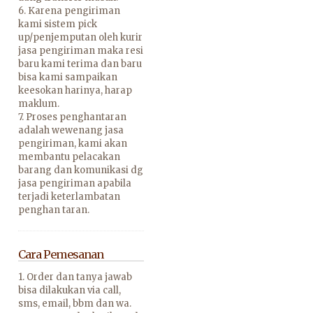
6. Karena pengiriman
kami sistem pick
up/penjemputan oleh kurir
jasa pengiriman maka resi
baru kami terima dan baru
bisa kami sampaikan
keesokan harinya, harap
maklum.
7. Proses penghantaran
adalah wewenang jasa
pengiriman, kami akan
membantu pelacakan
barang dan komunikasi dg
jasa pengiriman apabila
terjadi keterlambatan
penghan taran.
Cara Pemesanan
1. Order dan tanya jawab
bisa dilakukan via call,
sms, email, bbm dan wa.