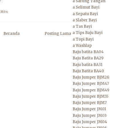
a Sarung Tangan
a Selimut Bayi
 KM06
a Sepatu Bayi
a Slaber Bayi
a Tas Bayi
a Tips Baju Bayi
Beranda
Posting Lama
a Topi Bayi
a Washlap
Baju batita BA04
Baju Batita BA29
Baju batita BA31
Baju Batita BA40
Baju Jumper BJM26
Baju Jumper BJM47
Baju Jumper BJM49
Baju Jumper BJM55
Baju Jumper BJM7
Baju Jumper JM01
Baju Jumper JM03
Baju Jumper JM04