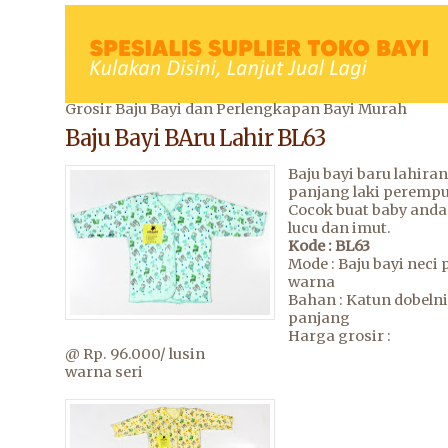
Grosir Baju Bayi dan Perlengkapan Bayi Murah
Baju Bayi BAru Lahir BL63
Baju bayi baru lahira
panjang laki peremp
Cocok buat baby anda
lucu dan imut.
Kode : BL63
Mode : Baju bayi neci
warna
Bahan : Katun dobelni
panjang
Harga grosir :
@ Rp. 96.000/ lusin
warna seri