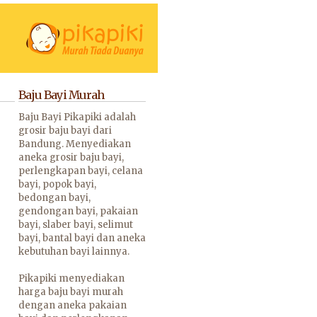
Baju Bayi Murah
Baju Bayi Pikapiki adalah
grosir baju bayi dari
Bandung. Menyediakan
aneka grosir baju bayi,
perlengkapan bayi, celana
bayi, popok bayi,
bedongan bayi,
gendongan bayi, pakaian
bayi, slaber bayi, selimut
bayi, bantal bayi dan aneka
kebutuhan bayi lainnya.
Pikapiki menyediakan
harga baju bayi murah
dengan aneka pakaian