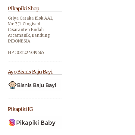
Pikapiki Shop
Griya Caraka Blok AA1,
No: 7,
Jl. Cingised,
Cisaranten Endah
Arcamanik, Bandung
INDONESIA
HP : 081224019665
Ayo Bisnis Baju Bayi
Pikapiki IG