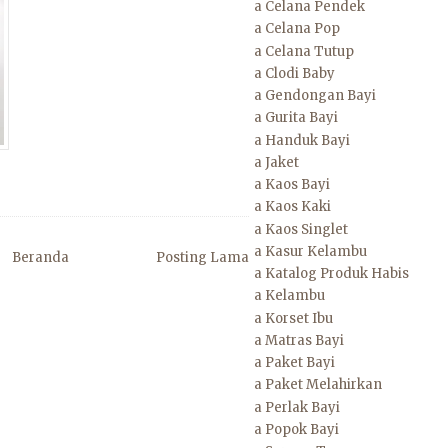
a Celana Pendek
a Celana Pop
a Celana Tutup
a Clodi Baby
a Gendongan Bayi
a Gurita Bayi
a Handuk Bayi
a Jaket
a Kaos Bayi
a Kaos Kaki
a Kaos Singlet
a Kasur Kelambu
Beranda
Posting Lama
a Katalog Produk Habis
a Kelambu
a Korset Ibu
a Matras Bayi
a Paket Bayi
a Paket Melahirkan
a Perlak Bayi
a Popok Bayi