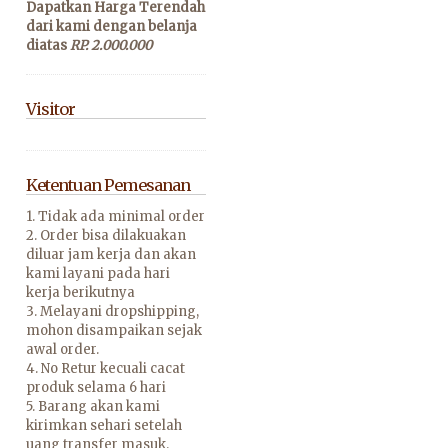
Dapatkan Harga Terendah
dari kami dengan belanja
diatas
RP. 2.000.000
Visitor
Ketentuan Pemesanan
1. Tidak ada minimal order
2. Order bisa dilakuakan
diluar jam kerja dan akan
kami layani pada hari
kerja berikutnya
3. Melayani dropshipping,
mohon disampaikan sejak
awal order.
4. No Retur kecuali cacat
produk selama 6 hari
5. Barang akan kami
kirimkan sehari setelah
uang transfer masuk.