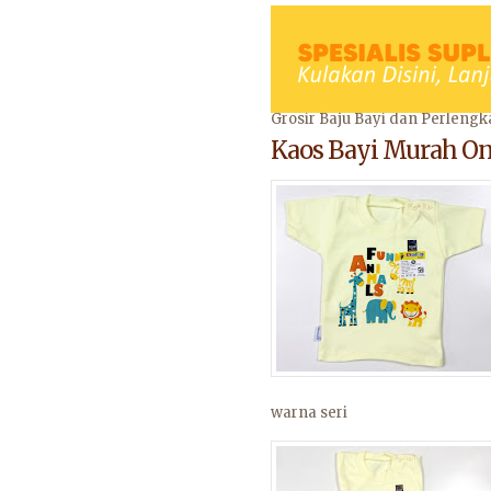
Grosir Baju Bayi dan Perleng
Kaos Bayi Murah O
warna seri