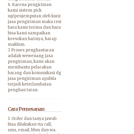
6. Karena pengiriman
kami sistem pick
up/penjemputan oleh kurir
jasa pengiriman maka resi
baru kami terima dan baru
bisa kami sampaikan
keesokan harinya, harap
maklum.
7. Proses penghantaran
adalah wewenang jasa
pengiriman, kami akan
membantu pelacakan
barang dan komunikasi dg
jasa pengiriman apabila
terjadi keterlambatan
penghan taran.
Cara Pemesanan
1. Order dan tanya jawab
bisa dilakukan via call,
sms, email, bbm dan wa.