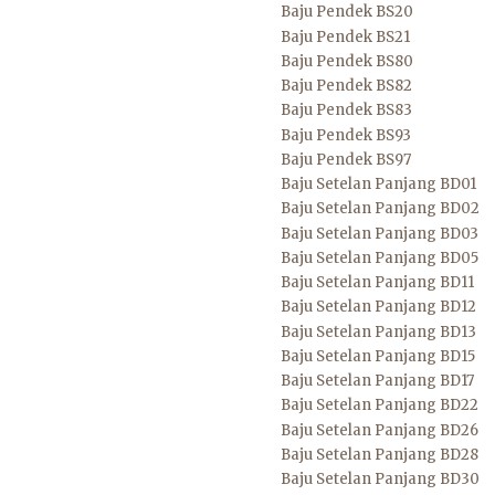
Baju Pendek BS20
Baju Pendek BS21
Baju Pendek BS80
Baju Pendek BS82
Baju Pendek BS83
Baju Pendek BS93
Baju Pendek BS97
Baju Setelan Panjang BD01
Baju Setelan Panjang BD02
Baju Setelan Panjang BD03
Baju Setelan Panjang BD05
Baju Setelan Panjang BD11
Baju Setelan Panjang BD12
Baju Setelan Panjang BD13
Baju Setelan Panjang BD15
Baju Setelan Panjang BD17
Baju Setelan Panjang BD22
Baju Setelan Panjang BD26
Baju Setelan Panjang BD28
Baju Setelan Panjang BD30