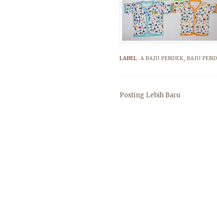
LABEL:
A BAJU PENDEK
,
BAJU PEN
Posting Lebih Baru