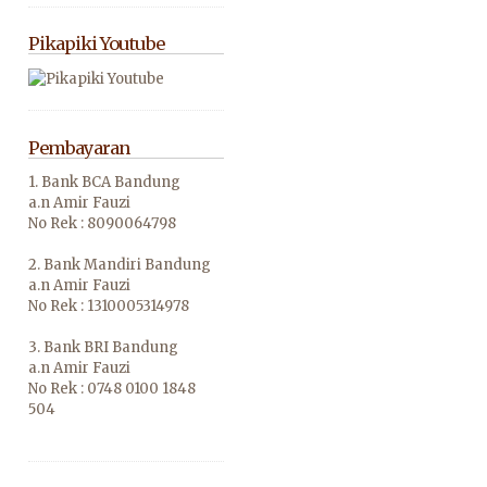
Pikapiki Youtube
Pembayaran
1. Bank BCA Bandung
a.n Amir Fauzi
No Rek : 8090064798
2. Bank Mandiri Bandung
a.n Amir Fauzi
No Rek : 1310005314978
3. Bank BRI Bandung
a.n Amir Fauzi
No Rek : 0748 0100 1848
504