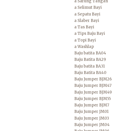
a Sarung Tangan
a Selimut Bayi
a Sepatu Bayi
a Slaber Bayi
a Tas Bayi
a Tips Baju Bayi
a Topi Bayi
a Washlap
Baju batita BA04
Baju Batita BA29
Baju batita BA31
Baju Batita BA40
Baju Jumper BJM26
Baju Jumper BJM47
Baju Jumper BJM49
Baju Jumper BJM55
Baju Jumper BJM7
Baju Jumper JM01
Baju Jumper JM03
Baju Jumper JM04