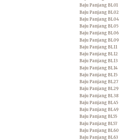
Baju Panjang BL01
Baju Panjang BL02
Baju Panjang BL04
Baju Panjang BL05
Baju Panjang BL06
Baju Panjang BL09
Baju Panjang BL11
Baju Panjang BL12
Baju Panjang BL13
Baju Panjang BL14
Baju Panjang BL15
Baju Panjang BL27
Baju Panjang BL29
Baju Panjang BL38
Baju Panjang BL45
Baju Panjang BL49
Baju Panjang BL55
Baju Panjang BL57
Baju Panjang BL60
Baju Panjang BL63