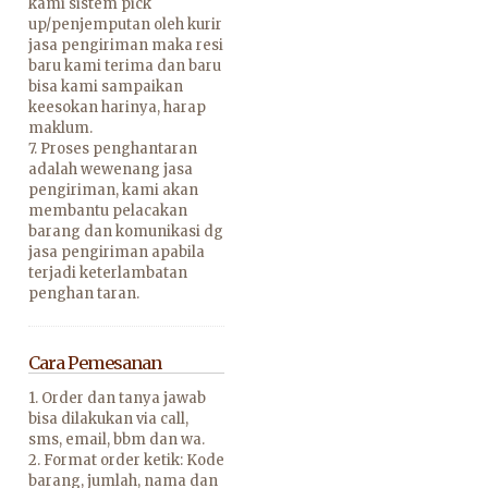
kami sistem pick
up/penjemputan oleh kurir
jasa pengiriman maka resi
baru kami terima dan baru
bisa kami sampaikan
keesokan harinya, harap
maklum.
7. Proses penghantaran
adalah wewenang jasa
pengiriman, kami akan
membantu pelacakan
barang dan komunikasi dg
jasa pengiriman apabila
terjadi keterlambatan
penghan taran.
Cara Pemesanan
1. Order dan tanya jawab
bisa dilakukan via call,
sms, email, bbm dan wa.
2. Format order ketik: Kode
barang, jumlah, nama dan