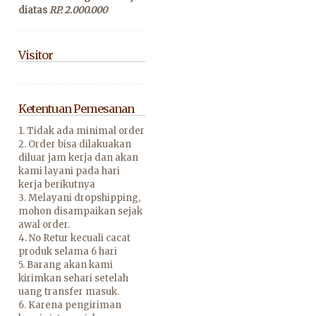
diatas
RP. 2.000.000
Visitor
Ketentuan Pemesanan
1. Tidak ada minimal order
2. Order bisa dilakuakan
diluar jam kerja dan akan
kami layani pada hari
kerja berikutnya
3. Melayani dropshipping,
mohon disampaikan sejak
awal order.
4. No Retur kecuali cacat
produk selama 6 hari
5. Barang akan kami
kirimkan sehari setelah
uang transfer masuk.
6. Karena pengiriman