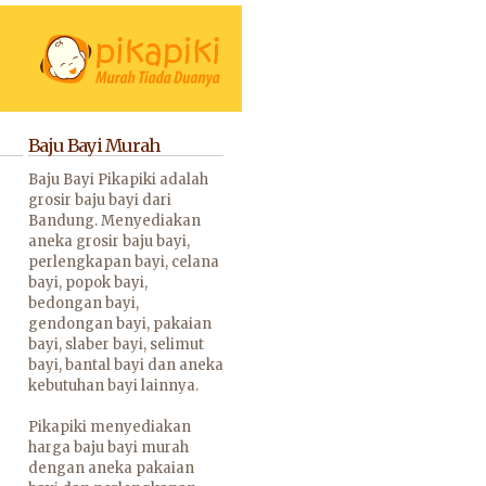
Baju Bayi Murah
Baju Bayi Pikapiki adalah
grosir baju bayi dari
Bandung. Menyediakan
aneka grosir baju bayi,
perlengkapan bayi, celana
bayi, popok bayi,
bedongan bayi,
gendongan bayi, pakaian
bayi, slaber bayi, selimut
bayi, bantal bayi dan aneka
kebutuhan bayi lainnya.
Pikapiki menyediakan
harga baju bayi murah
dengan aneka pakaian