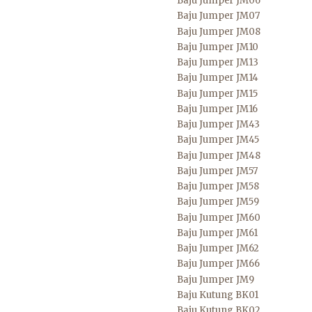
Baju Jumper JM06
Baju Jumper JM07
Baju Jumper JM08
Baju Jumper JM10
Baju Jumper JM13
Baju Jumper JM14
Baju Jumper JM15
Baju Jumper JM16
Baju Jumper JM43
Baju Jumper JM45
Baju Jumper JM48
Baju Jumper JM57
Baju Jumper JM58
Baju Jumper JM59
Baju Jumper JM60
Baju Jumper JM61
Baju Jumper JM62
Baju Jumper JM66
Baju Jumper JM9
Baju Kutung BK01
Baju Kutung BK02