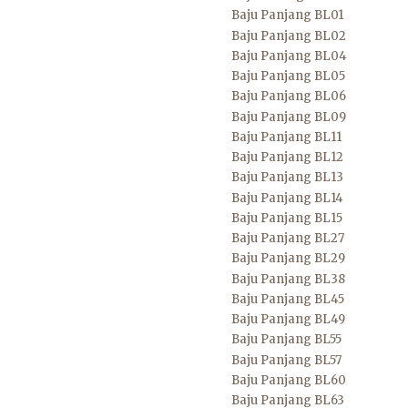
Baju Panjang BL01
Baju Panjang BL02
Baju Panjang BL04
Baju Panjang BL05
Baju Panjang BL06
Baju Panjang BL09
Baju Panjang BL11
Baju Panjang BL12
Baju Panjang BL13
Baju Panjang BL14
Baju Panjang BL15
Baju Panjang BL27
Baju Panjang BL29
Baju Panjang BL38
Baju Panjang BL45
Baju Panjang BL49
Baju Panjang BL55
Baju Panjang BL57
Baju Panjang BL60
Baju Panjang BL63