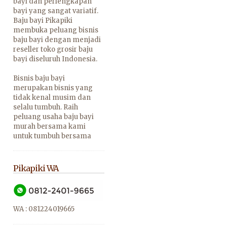
bayi dan perlengkapan
bayi yang sangat variatif.
Baju bayi Pikapiki
membuka peluang bisnis
baju bayi dengan menjadi
reseller toko grosir baju
bayi diseluruh Indonesia.
Bisnis baju bayi
merupakan bisnis yang
tidak kenal musim dan
selalu tumbuh. Raih
peluang usaha baju bayi
murah bersama kami
untuk tumbuh bersama
Pikapiki WA
WA : 081224019665