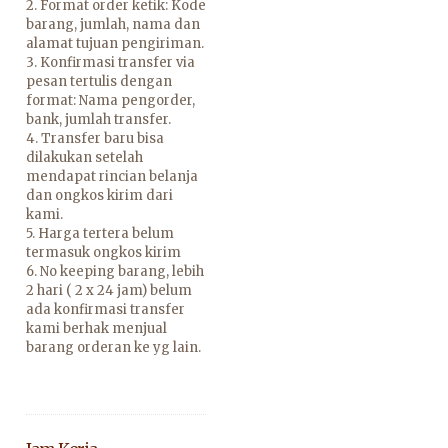
2. Format order ketik: Kode
barang, jumlah, nama dan
alamat tujuan pengiriman.
3. Konfirmasi transfer via
pesan tertulis dengan
format: Nama pengorder,
bank, jumlah transfer.
4. Transfer baru bisa
dilakukan setelah
mendapat rincian belanja
dan ongkos kirim dari
kami.
5. Harga tertera belum
termasuk ongkos kirim
6. No keeping barang, lebih
2 hari ( 2 x 24 jam) belum
ada konfirmasi transfer
kami berhak menjual
barang orderan ke yg lain.