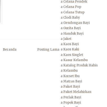
a Celana Pendek
a Celana Pop
a Celana Tutup
a Clodi Baby
a Gendongan Bayi
a Gurita Bayi
a Handuk Bayi
a Jaket
a Kaos Bayi
a Kaos Kaki
Beranda
Posting Lama
a Kaos Singlet
a Kasur Kelambu
a Katalog Produk Habis
a Kelambu
a Korset Ibu
a Matras Bayi
a Paket Bayi
a Paket Melahirkan
a Perlak Bayi
a Popok Bayi