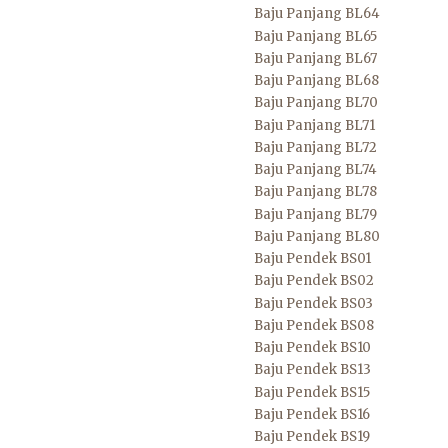
Baju Panjang BL64
Baju Panjang BL65
Baju Panjang BL67
Baju Panjang BL68
Baju Panjang BL70
Baju Panjang BL71
Baju Panjang BL72
Baju Panjang BL74
Baju Panjang BL78
Baju Panjang BL79
Baju Panjang BL80
Baju Pendek BS01
Baju Pendek BS02
Baju Pendek BS03
Baju Pendek BS08
Baju Pendek BS10
Baju Pendek BS13
Baju Pendek BS15
Baju Pendek BS16
Baju Pendek BS19