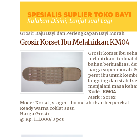
Grosir Baju Bayi dan Perlengkapan Bayi Murah
Grosir Korset Ibu Melahirkan KM04
Grosir korset ibu seh
melahirkan, terbuat d
bahan berkualitas. d
harga super murah. 
perut ibu untuk kemba
langsing dan stabil s
menjalani masa keha
Kode : KM04
Merk : Sorex
Mode : Korset, stagen ibu melahirkan berperekat
Ready warna coklat susu
Harga Grosir :
@ Rp. 111.000/ 3 pcs