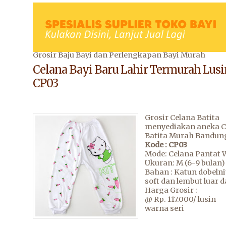
Grosir Baju Bayi dan Perlengkapan Bayi Murah
Celana Bayi Baru Lahir Termurah Lus
CP03
Grosir Celana Batita
menyediakan aneka C
Batita Murah Bandun
Kode : CP03
Mode: Celana Pantat 
Ukuran: M (6-9 bulan)
Bahan : Katun dobelni
soft dan lembut luar 
Harga Grosir :
@ Rp. 117.000/ lusin
warna seri